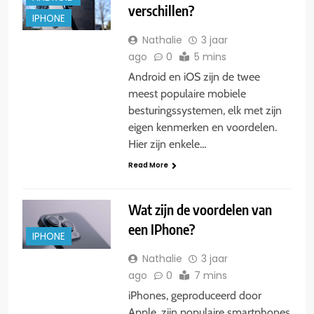
verschillen?
IPHONE
Nathalie
3 jaar
ago
0
5 mins
Android en iOS zijn de twee
meest populaire mobiele
besturingssystemen, elk met zijn
eigen kenmerken en voordelen.
Hier zijn enkele…
Read More
Wat zijn de voordelen van
een IPhone?
IPHONE
Nathalie
3 jaar
ago
0
7 mins
iPhones, geproduceerd door
Apple, zijn populaire smartphones