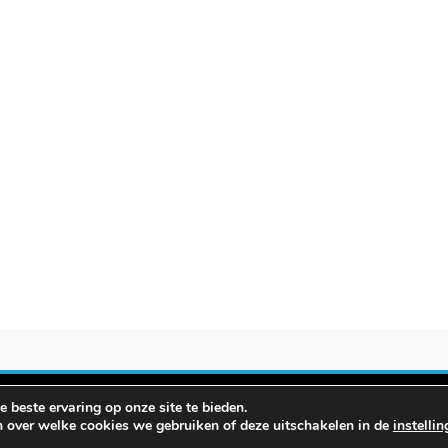
 beste ervaring op onze site te bieden.
evergelijken.info 2026. Powered By
.
BlazeThemes
n over welke cookies we gebruiken of deze uitschakelen in de
instelli