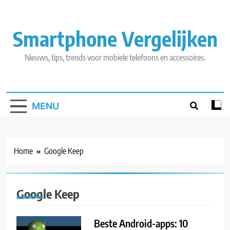
Skip
to
content
Smartphone Vergelijken
Nieuws, tips, trends voor mobiele telefoons en accessoires.
MENU
Home
Google Keep
Google Keep
Beste Android-apps: 10