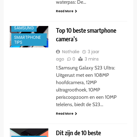
waterpas: De…
ANDROID
Read More
IPHONE
SAMSUNG
Top 10 beste smartphone
SMARTPHONE
camera’s
TIPS
Nathalie
3 jaar
ago
0
3 mins
1.Samsung Galaxy S23 Ultra:
Uitgerust met een 108MP
hoofdcamera, 12MP
ultragroothoek, 10MP
periscoopzoom en een 10MP
telelens, biedt de S23…
Read More
Dit zijn de 10 beste