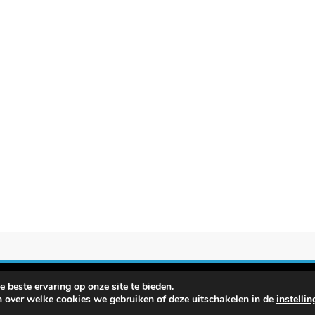
 beste ervaring op onze site te bieden.
evergelijken.info 2026. Powered By
.
BlazeThemes
n over welke cookies we gebruiken of deze uitschakelen in de
instelli