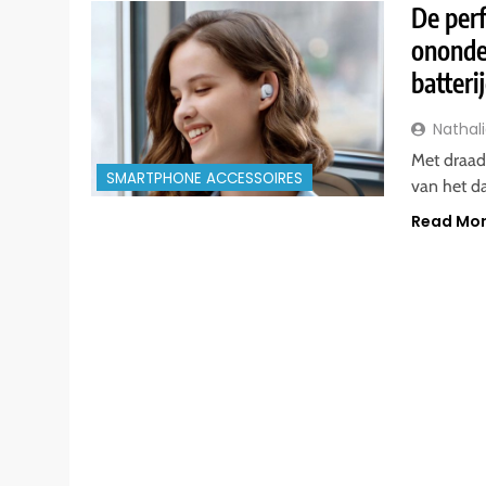
De per
ononde
batteri
Nathal
Met draad
SMARTPHONE ACCESSOIRES
van het da
Read Mo