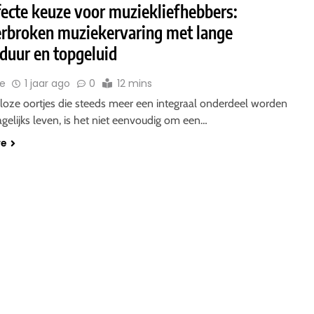
fecte keuze voor muziekliefhebbers:
rbroken muziekervaring met lange
jduur en topgeluid
ie
1 jaar ago
0
12 mins
loze oortjes die steeds meer een integraal onderdeel worden
gelijks leven, is het niet eenvoudig om een…
re