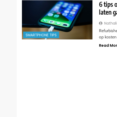
6 tips
laten 
Nathal
Refurbish
SMARTPHONE TIPS
op kosten
Read Mo