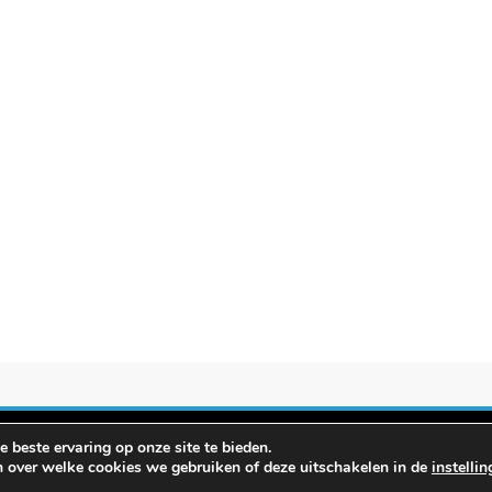
 beste ervaring op onze site te bieden.
evergelijken.info 2026. Powered By
.
BlazeThemes
n over welke cookies we gebruiken of deze uitschakelen in de
instelli