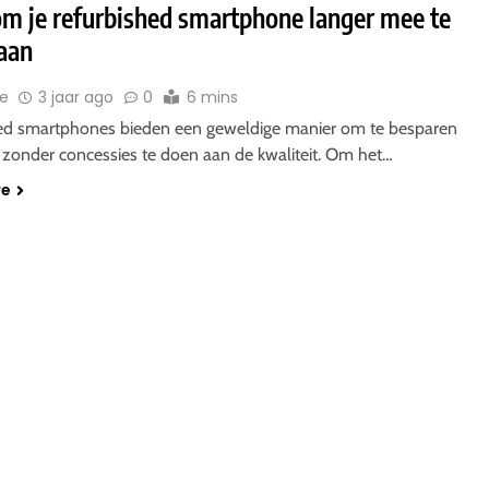
 om je refurbished smartphone langer mee te
gaan
ie
3 jaar ago
0
6 mins
ed smartphones bieden een geweldige manier om te besparen
 zonder concessies te doen aan de kwaliteit. Om het…
re