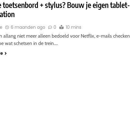
 toetsenbord + stylus? Bouw je eigen tablet-
ation
ie
6 maanden ago
0
10 mins
jn allang niet meer alleen bedoeld voor Netflix, e-mails checken
oe wat schetsen in de trein….
re