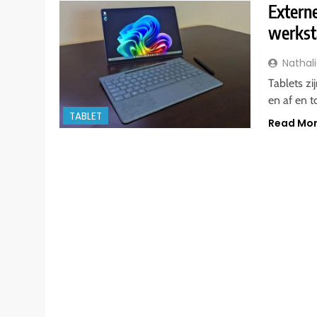
Externe
werkst
Nathal
Tablets zi
en af en t
TABLET
Read Mo