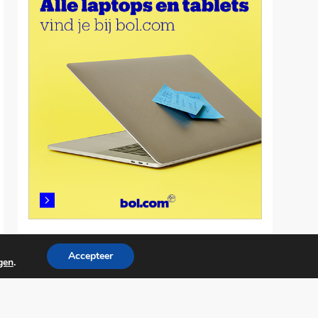
Accepteer
ngen
.