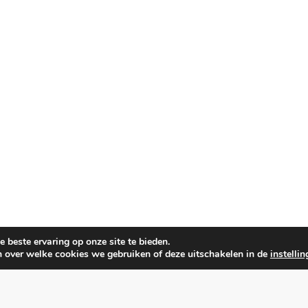
 beste ervaring op onze site te bieden.
n over welke cookies we gebruiken of deze uitschakelen in de
instelli
evergelijken.info 2026. Powered By
.
BlazeThemes