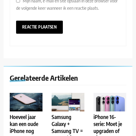
Mijn naam, e-mail en site opslaan in deze browser voor
de volgende keer wanneer ik een reactie plaats.
Gerelateerde Artikelen
Hoeveel jaar
Samsung
iPhone 16-
kan een oude
Galaxy +
serie: Moet je
iPhone nog
Samsung TV =
upgraden of