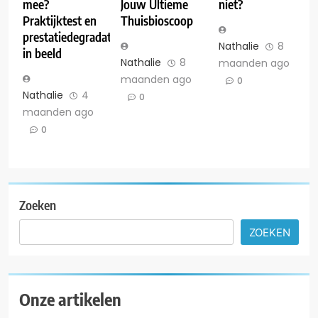
mee?
Jouw Ultieme
niet?
Praktijktest en
Thuisbioscoop
prestatiedegradatie
Nathalie
8
in beeld
Nathalie
8
maanden ago
maanden ago
0
Nathalie
4
0
maanden ago
0
Zoeken
ZOEKEN
Onze artikelen