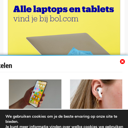
kelen
Maak je telefoon slimmer!
Apple AirPods Pro 2
We gebruiken cookies om je de beste ervaring op onze site te
Tien onmisbare
Draadloze Oortjes:
bieden.
Je kunt meer informatie vinden over welke cookies we gebruiken
telefoontips en
Allesomvattende