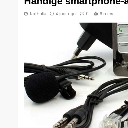
Handige smartphone-a
Nathalie
4 jaar ago
0
6 mins