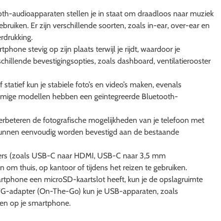
th-audioapparaten stellen je in staat om draadloos naar muziek
ebruiken. Er zijn verschillende soorten, zoals in-ear, over-ear en
rdrukking.
hone stevig op zijn plaats terwijl je rijdt, waardoor je
schillende bevestigingsopties, zoals dashboard, ventilatierooster
of statief kun je stabiele foto’s en video’s maken, evenals
ommige modellen hebben een geïntegreerde Bluetooth-
rbeteren de fotografische mogelijkheden van je telefoon met
 kunnen eenvoudig worden bevestigd aan de bestaande
pters (zoals USB-C naar HDMI, USB-C naar 3,5 mm
n om thuis, op kantoor of tijdens het reizen te gebruiken.
tphone een microSD-kaartslot heeft, kun je de opslagruimte
TG-adapter (On-The-Go) kun je USB-apparaten, zoals
ten op je smartphone.